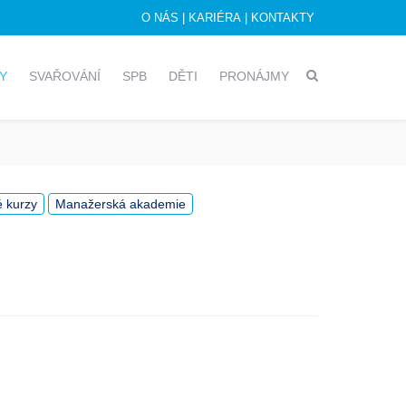
O NÁS
|
KARIÉRA
|
KONTAKTY
KY
SVAŘOVÁNÍ
SPB
DĚTI
PRONÁJMY
é kurzy
Manažerská akademie