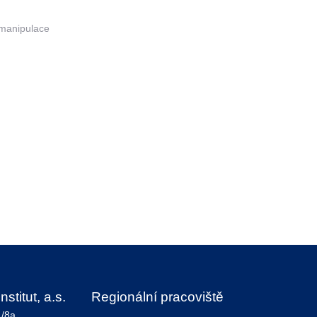
 manipulace
stitut, a.s.
Regionální pracoviště
1/8a