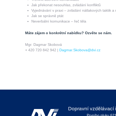
Jak překonat nesouhlas, zvládání konfliktů
Vyjednávání v praxi – zvládání nátlakových taktik a
Jak se správně ptát
Neverbální komunikace – řeč těla
Máte zájem o konkrétní nabídku? Ozvěte se nám.
Mgr. Dagmar Skobová
+ 420 720 842 942 |
Dagmar.Skobova@dvi.cz
Dopravní vzdělávací in
Prvního pluku 62