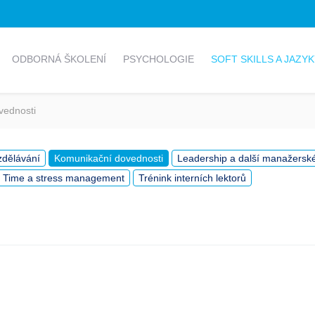
ODBORNÁ ŠKOLENÍ
PSYCHOLOGIE
SOFT SKILLS A JAZY
vednosti
zdělávání
Komunikační dovednosti
Leadership a další manažersk
Time a stress management
Trénink interních lektorů