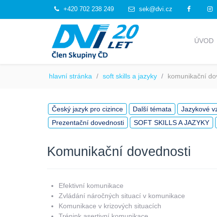
+420 702 238 249
sek@dvi.cz
ÚVOD
hlavní stránka
soft skills a jazyky
komunikační do
Český jazyk pro cizince
Další témata
Jazykové v
Prezentační dovednosti
SOFT SKILLS A JAZYKY
Komunikační dovednosti
Efektivní komunikace
Zvládání náročných situací v komunikace
Komunikace v krizových situacích
Trénink asertivní komunikace