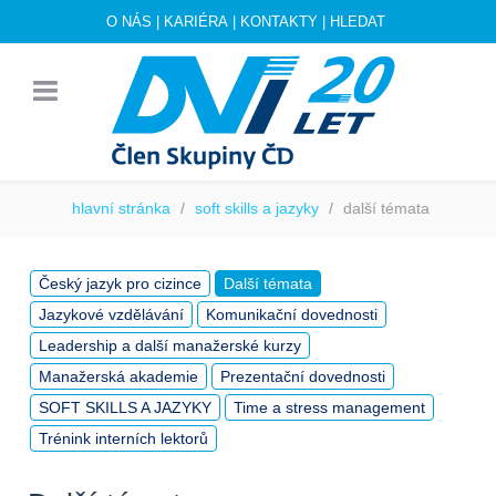
O NÁS
|
KARIÉRA
|
KONTAKTY
|
HLEDAT
hlavní stránka
soft skills a jazyky
další témata
Český jazyk pro cizince
Další témata
Jazykové vzdělávání
Komunikační dovednosti
Leadership a další manažerské kurzy
Manažerská akademie
Prezentační dovednosti
SOFT SKILLS A JAZYKY
Time a stress management
Trénink interních lektorů