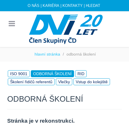
O NÁS
|
KARIÉRA
|
KONTAKTY
|
HLEDAT
hlavní stránka
odborná školení
ISO 9001
ODBORNÁ ŠKOLENÍ
RID
Školení řidičů referentů
Vlečky
Vstup do kolejiště
ODBORNÁ ŠKOLENÍ
Stránka je v rekonstrukci.