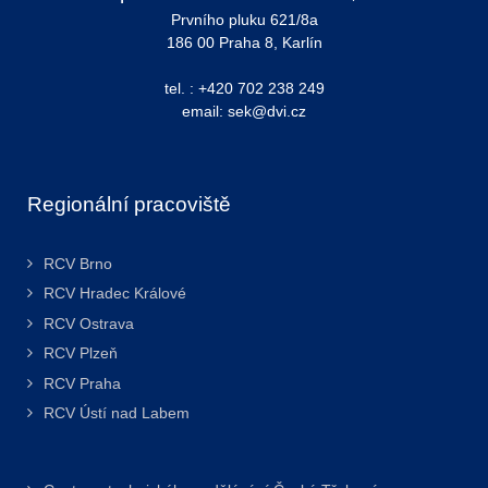
Prvního pluku 621/8a
186 00 Praha 8, Karlín
tel. : +420 702 238 249
email: sek@dvi.cz
Regionální pracoviště
RCV Brno
RCV Hradec Králové
RCV Ostrava
RCV Plzeň
RCV Praha
RCV Ústí nad Labem