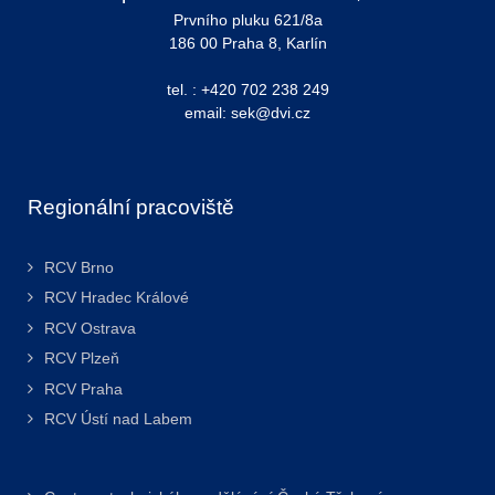
Prvního pluku 621/8a
186 00 Praha 8, Karlín
tel. : +420 702 238 249
email: sek@dvi.cz
Regionální pracoviště
RCV Brno
RCV Hradec Králové
RCV Ostrava
RCV Plzeň
RCV Praha
RCV Ústí nad Labem