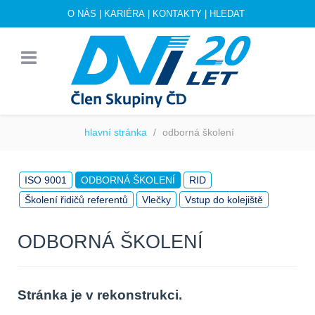
O NÁS
|
KARIÉRA
|
KONTAKTY
|
HLEDAT
hlavní stránka
odborná školení
ISO 9001
ODBORNÁ ŠKOLENÍ
RID
Školení řidičů referentů
Vlečky
Vstup do kolejiště
ODBORNÁ ŠKOLENÍ
Stránka je v rekonstrukci.