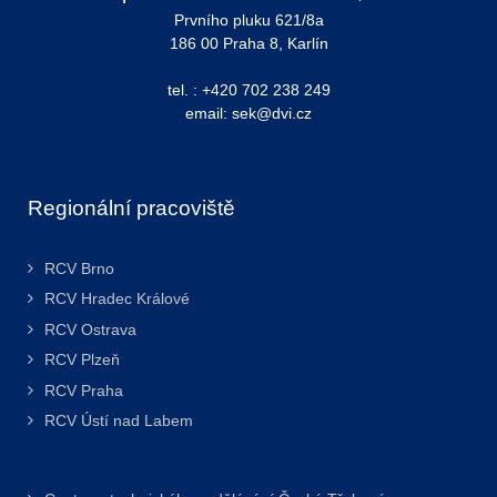
Prvního pluku 621/8a
186 00 Praha 8, Karlín
tel. : +420 702 238 249
email: sek@dvi.cz
Regionální pracoviště
RCV Brno
RCV Hradec Králové
RCV Ostrava
RCV Plzeň
RCV Praha
RCV Ústí nad Labem