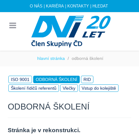
O NÁS
|
KARIÉRA
|
KONTAKTY
|
HLEDAT
hlavní stránka
odborná školení
ISO 9001
ODBORNÁ ŠKOLENÍ
RID
Školení řidičů referentů
Vlečky
Vstup do kolejiště
ODBORNÁ ŠKOLENÍ
Stránka je v rekonstrukci.