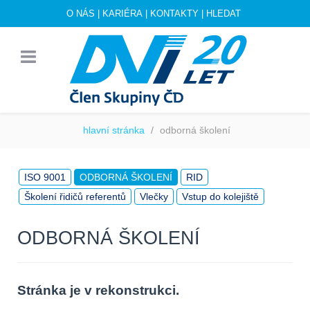
O NÁS
|
KARIÉRA
|
KONTAKTY
|
HLEDAT
hlavní stránka
odborná školení
ISO 9001
ODBORNÁ ŠKOLENÍ
RID
Školení řidičů referentů
Vlečky
Vstup do kolejiště
ODBORNÁ ŠKOLENÍ
Stránka je v rekonstrukci.