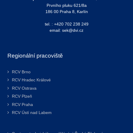
Prvního pluku 621/8a
186 00 Praha 8, Karlín
tel. : +420 702 238 249
email: sek@dvi.cz
Regionální pracoviště
RCV Brno
RCV Hradec Králové
RCV Ostrava
RCV Plzeň
RCV Praha
RCV Ústí nad Labem