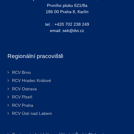
Prvního pluku 621/8a
186 00 Praha 8, Karlín
tel. : +420 702 238 249
email: sek@dvi.cz
Regionální pracoviště
RCV Brno
RCV Hradec Králové
RCV Ostrava
RCV Plzeň
RCV Praha
RCV Ústí nad Labem