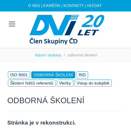
O NÁS
|
KARIÉRA
|
KONTAKTY
|
HLEDAT
hlavní stránka
odborná školení
ISO 9001
ODBORNÁ ŠKOLENÍ
RID
Školení řidičů referentů
Vlečky
Vstup do kolejiště
ODBORNÁ ŠKOLENÍ
Stránka je v rekonstrukci.